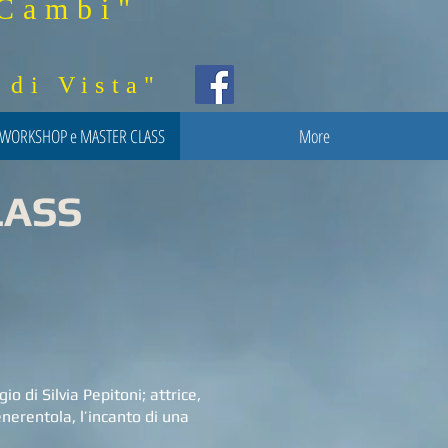
Cambi"
i Vista"
WORKSHOP e MASTER CLASS
More
LASS
di Silvia Pepitoni; attrice,
erentola, l’incanto di una