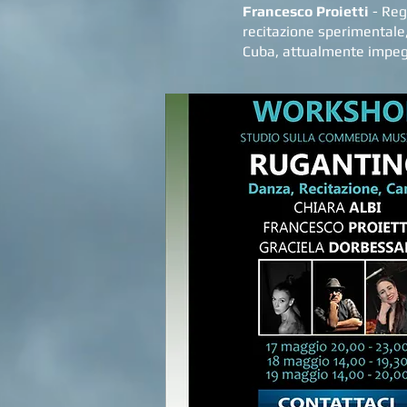
Francesco Proietti
- Reg
recitazione sperimentale,
Cuba, attualmente impegn