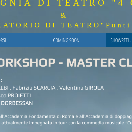
GNIA DI TEATRO "4 
&
RIO DI TEATRO"Punti d
RSI
COMING SOON
SHOWREEL, 
RKSHOP - MASTER C
:
, Fabrizia SCARCIA , Valentina GIROLA
sco PROIETTI
 DORBESSAN
ll’Accademia Fondamenta di Roma e all’Accademia di doppiaggio 
h, attualmente impegnata in tour con la commedia musicale “Cen