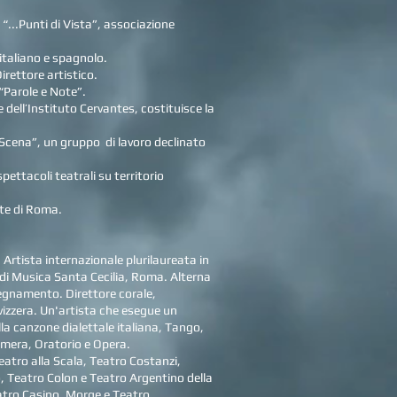
 “...Punti di Vista”, associazione
 italiano e spagnolo.
irettore artistico.
“Parole e Note”.
 dell’Instituto Cervantes, costituisce la
Scena”, un gruppo di lavoro declinato
ettacoli teatrali su territorio
rte di Roma.
. Artista internazionale plurilaureata in
 di Musica Santa Cecilia, Roma. Alterna
nsegnamento. Direttore corale,
vizzera. Un'artista che esegue un
lla canzone dialettale italiana, Tango,
amera, Oratorio e Opera.
eatro alla Scala, Teatro Costanzi,
 Teatro Colon e Teatro Argentino della
atro Casino, Morge e Teatro