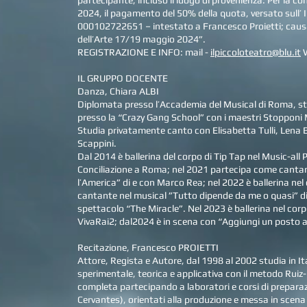
partecipante, incluso il luogo di provenienza. Per la co
2024, il pagamento del 50% della quota, versato sull’
000102722651 – intestato a Francesco Proietti; caus
dell’Arte 17/19 maggio 2024”.
REGISTRAZIONE E INFO: mail -
ilpiccoloteatro@blu.it
W
IL GRUPPO DOCENTE
Danza, Chiara ALBI
Diplomata presso l’Accademia del Musical di Roma, st
presso la “Crazy Gang School” con i maestri Stopponi 
Studia privatamente canto con Elisabetta Tulli, Lena Bi
Scappini.
Dal 2014 è ballerina del corpo di Tip Tap nel Music-all 
Conciliazione a Roma; nel 2021 partecipa come cantant
l’America” di e con Marco Rea; nel 2022 è ballerina ne
cantante nel musical ”Tutto dipende da me o quasi” di
spettacolo “The Miracle”. Nel 2023 è ballerina nel corpo
VivaRai2; dal2024 è in scena con “Aggiungi un posto a 
Recitazione, Francesco PROIETTI
Attore, Regista e Autore, dal 1998 al 2002 studia in It
sperimentale, teorica e applicativa con il metodo Rui
completa partecipando a laboratori e corsi di preparaz
Cervantes), orientati alla produzione e messa in scena