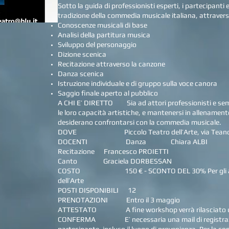
Sotto la guida di professionisti esperti, i partecipanti
tradizione della commedia musicale italiana, attrave
Conoscenze musicali di base
Analisi della partitura musica
Sviluppo del personaggio
Dizione scenica
Recitazione attraverso la canzone
Danza scenica
Istruzione individuale e di gruppo sulla voce canora
Saggio finale aperto al pubblico
A CHI E’ DIRETTO Sia ad attori professionisti e semi
le loro capacità artistiche, e mantenersi in allenamento
desiderano confrontarsi con la commedia musicale.
DOVE Piccolo Teatro dell’Arte, via Teano 
DOCENTI Danza Chiara ALBI
Recitazione Francesco PROIETTI
Canto Graciela DORBESSAN
COSTO 150 € - SCONTO DEL 30% Per gli attori e 
dell’Arte
POSTI DISPONIBILI 12
PRENOTAZIONI Entro il 3 maggio
ATTESTATO A fine workshop verrà rilasciato un a
CONFERMA E’ necessaria una mail di registrazion