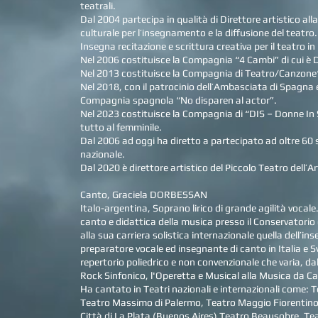
teatrali.
Dal 2004 partecipa in qualità di Direttore artistico alla
culturale per l’insegnamento e la diffusione del teatro.
Insegna recitazione e scrittura creativa per il teatro in
Nel 2006 costituisce la Compagnia “4 Cambi” di cui è D
Nel 2013 costituisce la Compagnia di Teatro/Canzone
Nel 2018, con il patrocinio dell’Ambasciata di Spagna e
Compagnia spagnola “No disparen al actor”.
Nel 2023 costituisce la Compagnia di “DIS – Donne In 
tutto al femminile.
Dal 2006 ad oggi ha diretto a partecipato ad oltre 60 sp
nazionale.
Dal 2020 è direttore artistico del Piccolo Teatro dell’A
Canto, Graciela DORBESSAN
Italo-argentina, Soprano lirico di grande agilità vocale
canto e didattica della musica presso il Conservatorio
alla sua carriera solistica internazionale quella dell’i
preparatore vocale ed insegnante di canto in Italia e S
repertorio poliedrico e non convenzionale che varia, da
Rock Sinfonico, l'Operetta e Musical alla Musica da C
Ha cantato in Teatri nazionali e internazionali come: T
Teatro Massimo di Palermo, Teatro Maggio Fiorentino,
Città di La Plata (Buenos Aires) Teatro Beausobre, Te