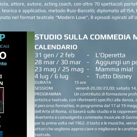
ista, attore, autore, acting coach, con oltre 70 spettacoli porta
 teorica e applicativa, metodo Ruiz-Barcelò; diplomato all’ISA, 
ato nel format teatrale “Modern Love”, 8 episodi ispirati all
STUDIO SULLA COMMEDIA 
CALENDARIO
31 gen / 2 feb - L'Operetta
28 mar / 30 mar - Aggiungi un po
23 mag / 25 mag - Mamma mia!
4 lug / 6 lug - Tutto Disney
DURATA 15 ore
SESSIONI venerdì 20,00/23,00; sabato 14,00/
PROGRAMMA Un contributo di formazione professio
artistica teatrale, con riferimenti specifici alla danza, 
Il percorso formativo, in programma dal 17 al 19 maggi
dell’Arte di Roma, si baserà sullo studio e la rappre
divertente e coinvolgente commedia musicale di Garinei
per la prima volta nel 1962. Il testo e le musiche, ver
attori che vogliono approcciare o migliorare le caratter
teatrale.