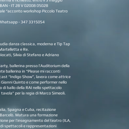
nferma è richiesto, entro il 3 maggio
 IBAN - IT 28 V 02008 05028
ale “acconto workshop Piccolo Teatro
hatsapp - 347 3315054
udia danza classica, moderna e Tip Tap
Martelletta e Re.
ocati, Silvia di Stefano e Adriano
Party, ballerina presso l’Auditorium della
e ballerina in “Please mi racconti
l cast “Indigo Show”, lavora come attrice
 Gianni Quinto e come performer nello
 di ballo della RAI nello spettacolo
tavola” per la regia di Marco Simeoli.
alia, Spagna e Cuba, recitazione
z-Barcelò. Matura una formazione
ione per l’insegnamento del teatro (ILA,
 di spettacoli e rappresentazioni