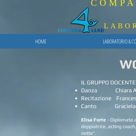
COMPA
LABORATO
HOME
LABORATORIO & CO
WO
IL GRUPPO DOCENTE 
Danza Chiara ALBI 
Recitazione France
Canto Graciela
Elisa Forte
- Diplomata a
doppiatrice, acting coac
notte”.